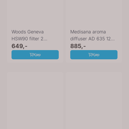
Woods Geneva
Medisana aroma
HSW90 filter 2
diffuser AD 635 12W
stk 8HSW90F
649,-
100ml 60085
885,-
Kjøp
Kjøp