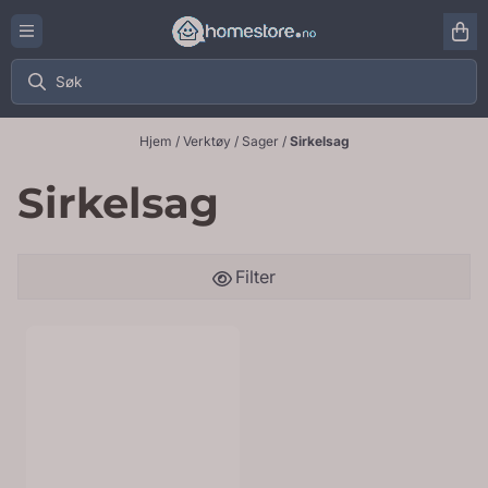
Hopp til innhold
Hjem
/
Verktøy
/
Sager
/
Sirkelsag
Sirkelsag
Filter