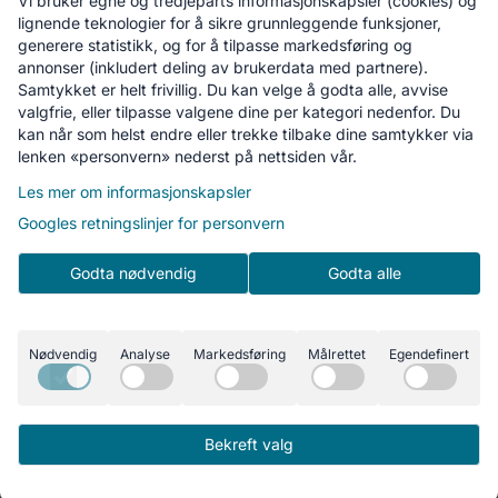
Vi bruker egne og tredjeparts informasjonskapsler (cookies) og
lignende teknologier for å sikre grunnleggende funksjoner,
generere statistikk, og for å tilpasse markedsføring og
annonser (inkludert deling av brukerdata med partnere).
Samtykket er helt frivillig. Du kan velge å godta alle, avvise
valgfrie, eller tilpasse valgene dine per kategori nedenfor. Du
Black & Decker 18V
kan når som helst endre eller trekke tilbake dine samtykker via
sirkelsag 140MM
lenken «personvern» nederst på nettsiden vår.
naken BDCCS18N
1.139,-
Les mer om informasjonskapsler
Kjøp
Googles retningslinjer for personvern
Godta nødvendig
Godta alle
Nødvendig
Analyse
Markedsføring
Målrettet
Egendefinert
Homestore.no
Bekreft valg
© 2026 Homestore.no