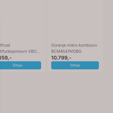
tfrost
Gorenje mikro kombiovn
tifunksjonsovn VBO
BCM4547A10BG
5 N
659,-
10.799,-
Kjøp
Kjøp