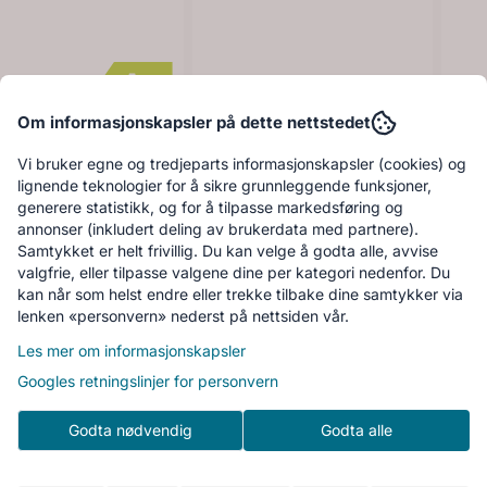
Om informasjonskapsler på dette nettstedet
Produktdatablad
Vi bruker egne og tredjeparts informasjonskapsler (cookies) og
lignende teknologier for å sikre grunnleggende funksjoner,
ens integrert
Siemens stekeovn 60 x
Ves
generere statistikk, og for å tilpasse markedsføring og
eovn med damp sort
45 cm 900W
mul
annonser (inkludert deling av brukerdata med partnere).
36G1B1
499,-
CM776GKB1
18.999,-
134
4.
18.999,-
21.999,-
Samtykket er helt frivillig. Du kan velge å godta alle, avvise
valgfrie, eller tilpasse valgene dine per kategori nedenfor. Du
Kjøp
Kjøp
kan når som helst endre eller trekke tilbake dine samtykker via
lenken «personvern» nederst på nettsiden vår.
Les mer om informasjonskapsler
Googles retningslinjer for personvern
Godta nødvendig
Godta alle