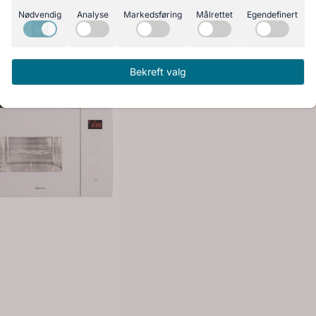
Nødvendig
Analyse
Markedsføring
Målrettet
Egendefinert
Bekreft valg