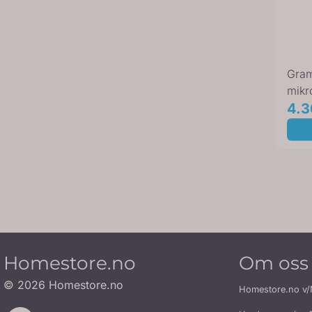
Gram
mikr
hvit
4.3
Homestore.no
Om oss
© 2026 Homestore.no
Homestore.no v/