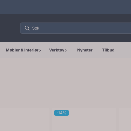
Møbler & Interiør
Verktøy
Nyheter
Tilbud
-14%