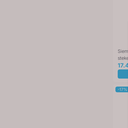
Siem
stek
CS7
17.
-17%