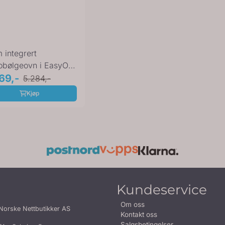
 integrert
obølgeovn i EasyOff
 IM 20614-90 W
69,-
5.284,-
Kjøp
Kundeservice
Om oss
Norske Nettbutikker AS
Kontakt oss
Salgsbetingelser