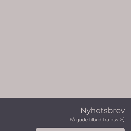
Nyhetsbrev
Få gode tilbud fra oss :-)
E-p