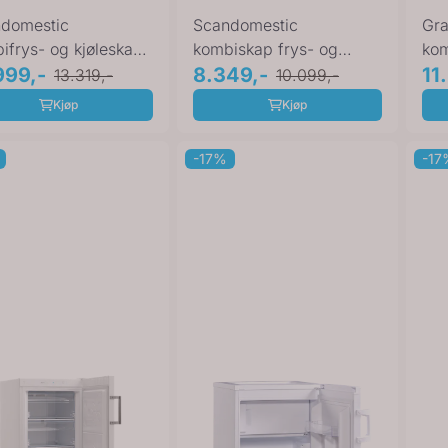
domestic
Scandomestic
Gra
ifrys- og kjøleskap
kombiskap frys- og
kom
 178 cm
999,-
kjøleskap hvit 178 cm ...
8.349,-
KF 
11
13.319,-
10.099,-
267NFWD
Kjøp
Kjøp
-17%
-17