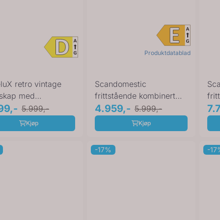
Produktdatablad
eluX retro vintage
Scandomestic
Sc
eskap med
frittstående kombinert
fri
bygget frys creme
99,-
kjøl- og fryseskap hvit ...
4.959,-
kjø
7.
5.999,-
5.999,-
Kjøp
Kjøp
-17%
-17