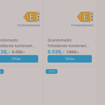
Produktdatablad
Produktdatablad
andomestic
Scandomestic
ttstående kombinert
frittstående kombinert
l- og fryseskap hvit ...
739,-
kjøl- og fryseskap hvit ...
6.539,-
9.359,-
7.899,-
Kjøp
Kjøp
%
-17%