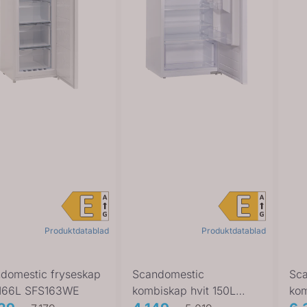
Produktdatablad
Produktdatablad
domestic fryseskap
Scandomestic
Sc
 166L SFS163WE
kombiskap hvit 150L
kom