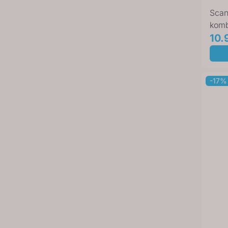
Scan
komb
hvit
10.
CBI
-17%