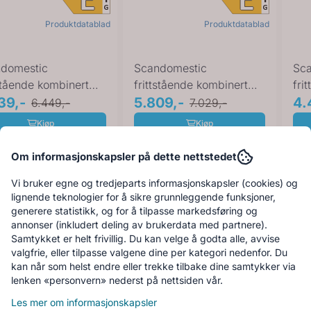
Produktdatablad
Produktdatablad
domestic
Scandomestic
Sc
tstående kombinert
frittstående kombinert
fri
 og fryseskap hvit ...
39,-
kjøl- og fryseskap hvit ...
5.809,-
fry
4.
6.449,-
7.029,-
Kjøp
Kjøp
Om informasjonskapsler på dette nettstedet
-17%
-17
Vi bruker egne og tredjeparts informasjonskapsler (cookies) og
lignende teknologier for å sikre grunnleggende funksjoner,
generere statistikk, og for å tilpasse markedsføring og
annonser (inkludert deling av brukerdata med partnere).
Samtykket er helt frivillig. Du kan velge å godta alle, avvise
valgfrie, eller tilpasse valgene dine per kategori nedenfor. Du
kan når som helst endre eller trekke tilbake dine samtykker via
lenken «personvern» nederst på nettsiden vår.
Les mer om informasjonskapsler