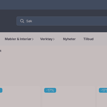
Møbler & Interiør
Verktøy
Nyheter
Tilbud
t
%
-17%
-17