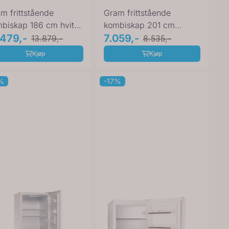
m frittstående
Gram frittstående
biskap 186 cm hvit
kombiskap 201 cm
581865 FN
.479,-
hvit KF 412064 N
7.059,-
13.879,-
8.535,-
Kjøp
Kjøp
%
-17%