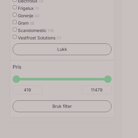
Electrolux
(3)
Frigelux
(1)
Gorenje
(4)
Gram
(8)
Scandomestic
(18)
Vestfrost Solutions
(7)
Lukk
Pris
Bruk filter