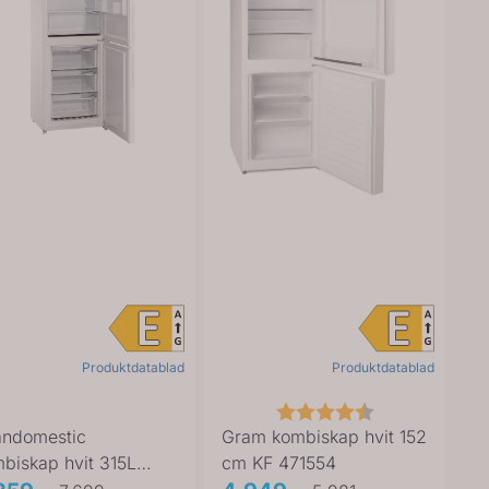
Produktdatablad
Produktdatablad
Karakter:
4.5 av 5 muli
andomestic
Gram kombiskap hvit 152
biskap hvit 315L
cm KF 471554