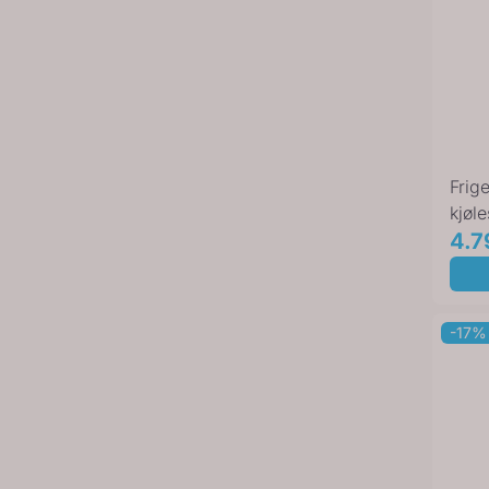
Frig
kjøl
inne
4.7
...
-17%