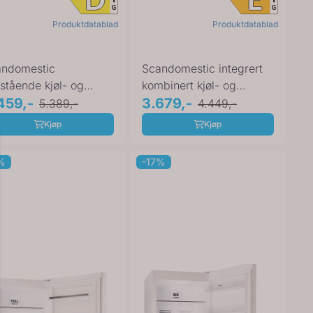
Produktdatablad
Produktdatablad
andomestic
Scandomestic integrert
ttstående kjøl- og
kombinert kjøl- og
seskap hvit 143 cm ...
459,-
fryseskap hvit ...
3.679,-
5.389,-
4.449,-
Kjøp
Kjøp
%
-17%