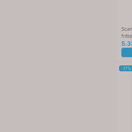
Scan
frit
kjøl-
5.3
-17%