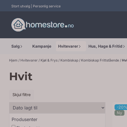
Hopp til innhold
Stort utvalg | Personlig service
Salg
Kampanje
Hvitevarer
Hus, Hage & Fritid
Hjem
/
Hvitevarer
/
Kjøl & Frys
/
Kombiskap
/
Kombiskap Frittstående
/
Hvi
Hvit
Skjul filtre
-20
Ny
Produsenter