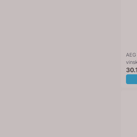
AEG 
vins
NKW
30.
923