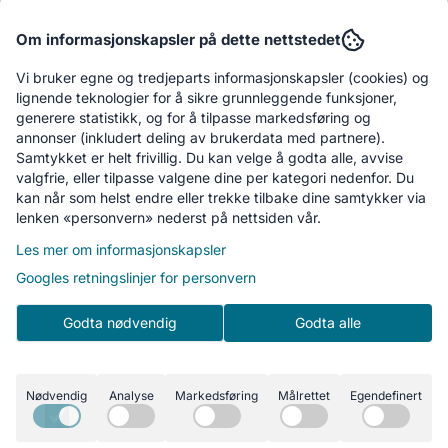
Om informasjonskapsler på dette nettstedet
Produktdatablad
Vi bruker egne og tredjeparts informasjonskapsler (cookies) og
lignende teknologier for å sikre grunnleggende funksjoner,
ptech
Temptech Classique
Tem
generere statistikk, og for å tilpasse markedsføring og
M vinskap 38
vinskap 81,5
vin
annonser (inkludert deling av brukerdata med partnere).
er
159,-
cm CLX30DB
9.844,-
cm
7.
Samtykket er helt frivillig. Du kan velge å godta alle, avvise
rt ST2DX60DRB
valgfrie, eller tilpasse valgene dine per kategori nedenfor. Du
Kjøp
Kjøp
kan når som helst endre eller trekke tilbake dine samtykker via
lenken «personvern» nederst på nettsiden vår.
Les mer om informasjonskapsler
Googles retningslinjer for personvern
Godta nødvendig
Godta alle
Nødvendig
Analyse
Markedsføring
Målrettet
Egendefinert