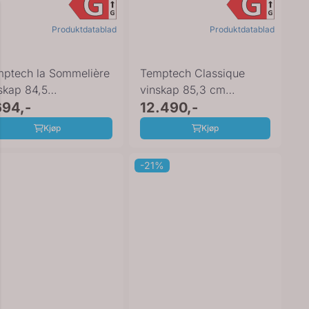
Produktdatablad
Produktdatablad
ptech la Sommelière
Temptech Classique
skap 84,5
vinskap 85,3 cm
 ECS51.2Z
694,-
CLQ38DB
12.490,-
Kjøp
Kjøp
-21%