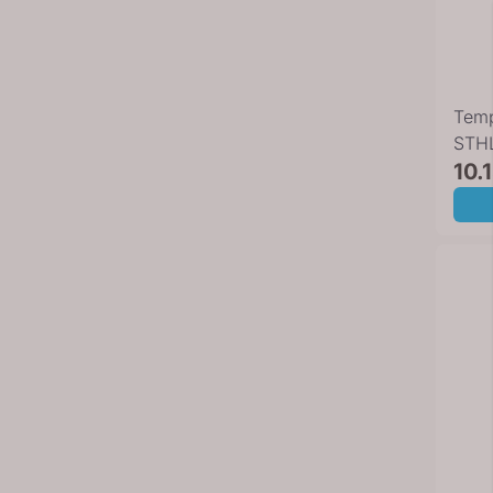
Tem
STHL
flask
10.
sva