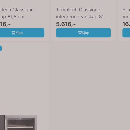
tech Classique
Temptech Classique
Eic
kap 81,5 cm
integrering vinskap 81,5
Vi
60DB
116,-
cm CLX15SB
5.616,-
16
Kjøp
Kjøp