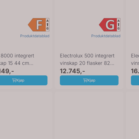
Produktdatablad
Produktdatablad
8000 integrert
Electrolux 500 integrert
Ele
kap 15 44 cm
vinskap 20 flasker 82
vin
8P21KAB
149,-
cm ...
12.745,-
cm 
16
421437
Kjøp
Kjøp