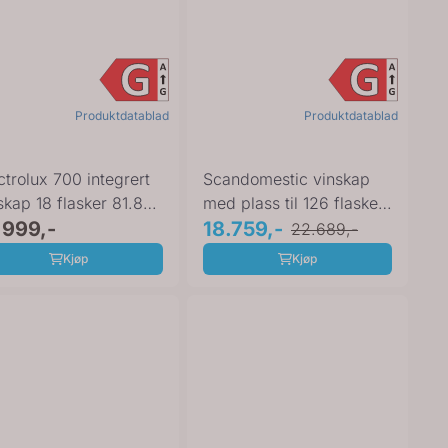
Produktdatablad
Produktdatablad
ctrolux 700 integrert
Scandomestic vinskap
skap 18 flasker 81.8
med plass til 126 flasker
...
.999,-
SV 111 B
18.759,-
22.689,-
Kjøp
Kjøp