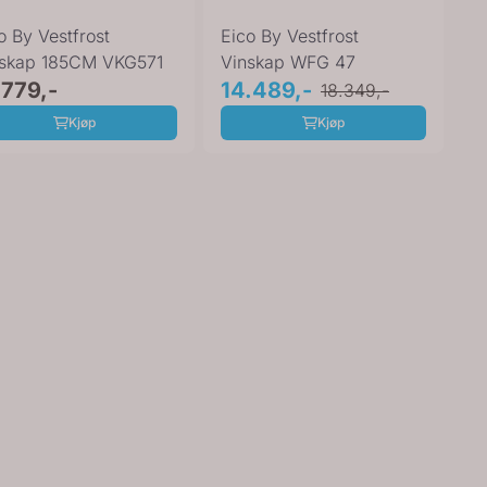
o By Vestfrost
Eico By Vestfrost
nskap 185CM VKG571
Vinskap WFG 47
.779,-
14.489,-
18.349,-
Kjøp
Kjøp