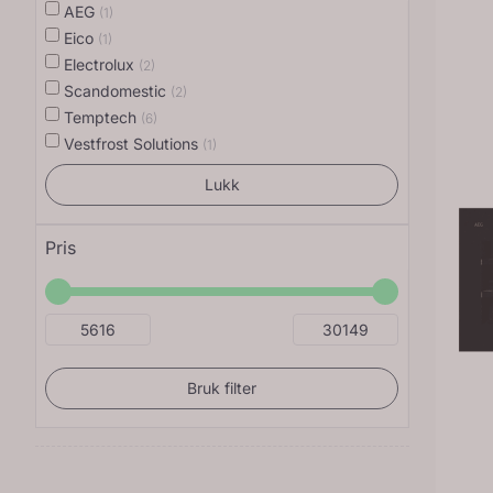
AEG
(1)
Eico
(1)
Electrolux
(2)
Scandomestic
(2)
Temptech
(6)
Vestfrost Solutions
(1)
Lukk
Pris
Bruk filter