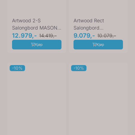
Artwood 2-S
Artwood Rect
Salongbord MASON
Salongbord
06-87413
12.979,-
MASON 130 cm 06-
9.079,-
14.419,-
10.079,-
87213
Kjøp
Kjøp
-10%
-10%