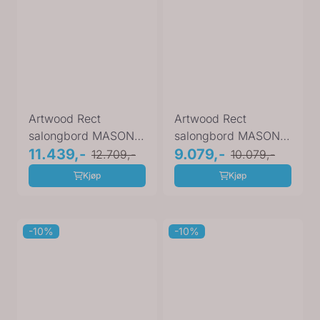
Artwood Rect
Artwood Rect
salongbord MASON 160
salongbord MASON
cm sort 06-87319
11.439,-
sort 130 cm 06-87219
9.079,-
12.709,-
10.079,-
Kjøp
Kjøp
-10%
-10%