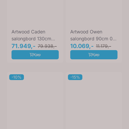
Artwood Caden
Artwood Owen
salongbord 130cm
salongbord 90cm 06-
06-88519
71.949,-
88619
10.069,-
79.938,-
11.179,-
Kjøp
Kjøp
-10%
-15%