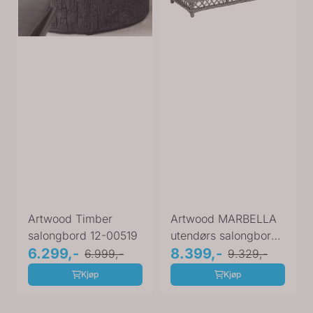
Artwood Timber
Artwood MARBELLA
salongbord 12-00519
utendørs salongbord
6.299,-
12-16835
8.399,-
6.999,-
9.329,-
Kjøp
Kjøp