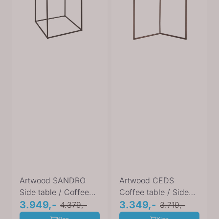
Artwood SANDRO
Artwood CEDS
Side table / Coffee
Coffee table / Side
table
3.949,-
table medium
3.349,-
4.379,-
3.719,-