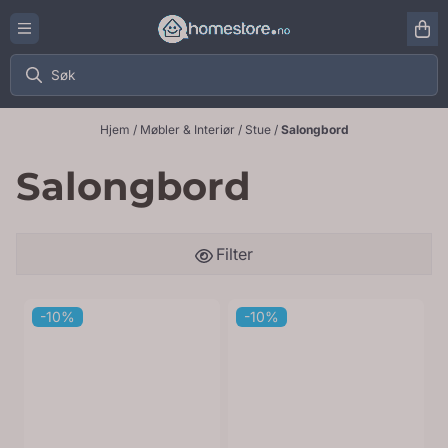
Hopp til innhold
Hjem
/
Møbler & Interiør
/
Stue
/
Salongbord
Salongbord
Filter
-10%
-10%