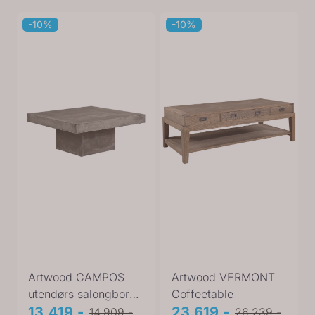
-10%
-10%
Artwood CAMPOS
Artwood VERMONT
utendørs salongbord
Coffeetable
19-60510
13.419,-
23.619,-
14.909,-
26.239,-