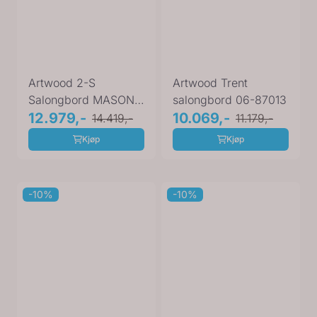
Artwood 2-S
Artwood Trent
Salongbord MASON
salongbord 06-87013
06-87419
12.979,-
10.069,-
14.419,-
11.179,-
Kjøp
Kjøp
-10%
-10%