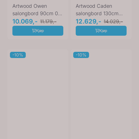
Artwood Owen
Artwood Caden
salongbord 90cm 06-
salongbord 130cm
88613
10.069,-
06-88513
12.629,-
11.179,-
14.029,-
Kjøp
Kjøp
-10%
-10%