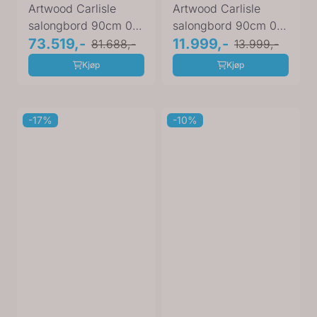
Artwood Carlisle
Artwood Carlisle
salongbord 90cm 04-
salongbord 90cm 04-
81119
73.519,-
81115
11.999,-
81.688,-
13.999,-
Kjøp
Kjøp
-17%
-10%