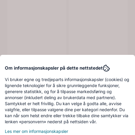
Artwood salongbord
Artwood AMADEO
Om informasjonskapsler på dette nettstedet
MILLE 06-25119
Salongbord 2-sett
10.729,-
06-21319
7.299,-
11.919,-
8.109,-
Vi bruker egne og tredjeparts informasjonskapsler (cookies) og
lignende teknologier for å sikre grunnleggende funksjoner,
Kjøp
Kjøp
generere statistikk, og for å tilpasse markedsføring og
annonser (inkludert deling av brukerdata med partnere).
Samtykket er helt frivillig. Du kan velge å godta alle, avvise
valgfrie, eller tilpasse valgene dine per kategori nedenfor. Du
-10%
-10%
kan når som helst endre eller trekke tilbake dine samtykker via
lenken «personvern» nederst på nettsiden vår.
Les mer om informasjonskapsler