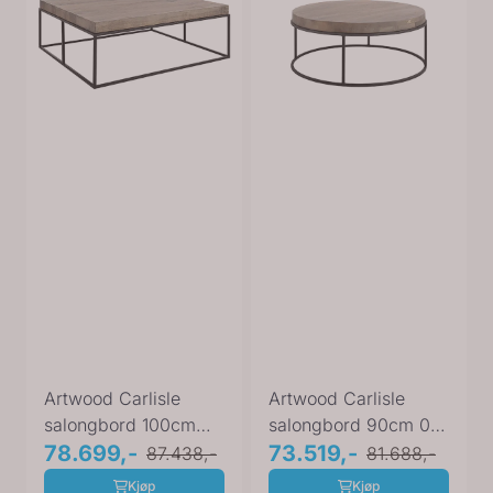
Artwood Carlisle
Artwood Carlisle
salongbord 100cm
salongbord 90cm 04-
04-80801
78.699,-
81101
73.519,-
87.438,-
81.688,-
Kjøp
Kjøp