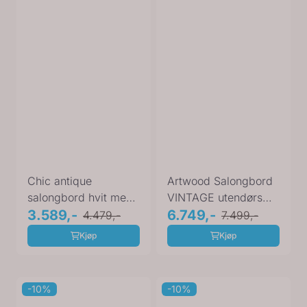
Chic antique
Artwood Salongbord
salongbord hvit med
VINTAGE utendørs
trelokk sett med 2 stk
3.589,-
19-42568
6.749,-
4.479,-
7.499,-
Kjøp
Kjøp
-10%
-10%