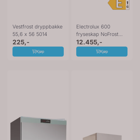
Vestfrost dryppbakke
Electrolux 600
55,6 x 56 5014
fryseskap NoFrost
225,-
stål 186
12.455,-
cm EUT6NE28X
Kjøp
Kjøp