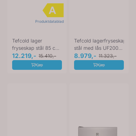
Produktdatablad
Tefcold lager
Tefcold lagerfryseskap i
fryseskap stål 85 cm
stål med lås UF200S
med lås UF200VS
12.219,-
85,5 cm
8.979,-
15.410,-
11.323,-
Kjøp
Kjøp