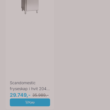
Scandomestic
fryseskap i hvit 204
cm GUF700X
29.749,-
35.989,-
Kjøp