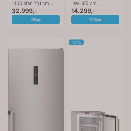
1400 liter 201 cm
liter 185 cm
90013061
32.999,-
90005410
14.299,-
Kjøp
Kjøp
-17%