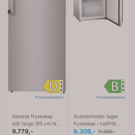
Produktdatablad
Produktdatablad
Gorenje fryseskap
Scandomestic lager
stål farge 185 cm No
fryseskap i rustfritt
Frost FN619DAXL6
9.779,-
stål SF 115 X
9.309,-
11.259,-