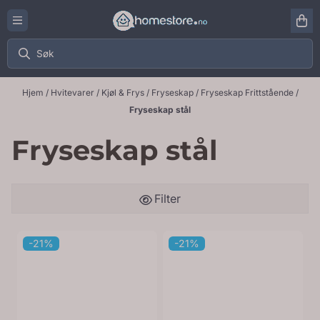
Hopp til innhold
Hjem
/
Hvitevarer
/
Kjøl & Frys
/
Fryseskap
/
Fryseskap Frittstående
/
Fryseskap stål
Fryseskap stål
Filter
-21%
-21%