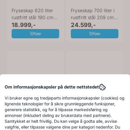
Fryseskap 620 liter
Fryseskap 700 liter i
rustfritt stål 190 cm
rustfritt stål 209 cm
90013022
18.999,-
90001361
24.599,-
Kjøp
Kjøp
Om informasjonskapsler på dette nettstedet
Vi bruker egne og tredjeparts informasjonskapsler (cookies) og
lignende teknologier for å sikre grunnleggende funksjoner,
generere statistikk, og for å tilpasse markedsføring og
annonser (inkludert deling av brukerdata med partnere).
Samtykket er helt frivillig. Du kan velge å godta alle, avvise
valgfrie, eller tilpasse valgene dine per kategori nedenfor. Du