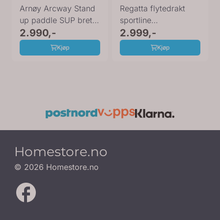
Arnøy Arcway Stand
Regatta flytedrakt
up paddle SUP brett
sportline
Wave 9,5" 70801
2.990,-
954 43751006
2.999,-
Kjøp
Kjøp
Homestore.no
© 2026 Homestore.no