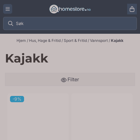
Hopp til innhold
Hjem
/
Hus, Hage & Fritid
/
Sport & Fritid
/
Vannsport
/
Kajakk
Kajakk
Filter
-9%