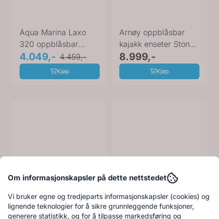
Aqua Marina Laxo
Arnøy oppblåsbar
320 oppblåsbar
kajakk enseter Stone
Kajakk
4.049,-
River 350 70602
8.999,-
4.459,-
Kjøp
Kjøp
Om informasjonskapsler på dette nettstedet
Vi bruker egne og tredjeparts informasjonskapsler (cookies) og
lignende teknologier for å sikre grunnleggende funksjoner,
generere statistikk, og for å tilpasse markedsføring og