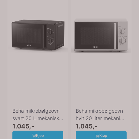
Beha mikrobølgeovn
Beha mikrobølgeovn
svart 20 L mekanisk
hvit 20 liter mekanisk
MO 2025 220026
1.045,-
MO 2025 220025
1.045,-
Kjøp
Kjøp