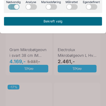
Nødvendig
Analyse
Markedsføring
Målrettet
Egendefinert
Bekreft valg
Gram Mikrobølgeovn
Electrolux
i svart 38 cm IM
Mikrobølgeovn L Hvit
20614-90 B
4.169,-
- EMZ725MMW
2.461,-
5.037,-
Kjøp
Kjøp
-17%