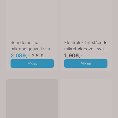
Scandomestic
Electrolux frittstående
mikrobølgeovn i svart
mikrobølgeovn i svart
MIG 27 SS
2.089,-
EMZ421MMK
1.906,-
2.529,-
Kjøp
Kjøp