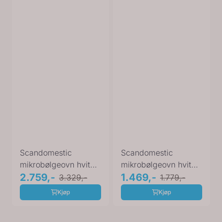
Scandomestic
Scandomestic
mikrobølgeovn hvit
mikrobølgeovn hvit
900W MWC25X
2.759,-
700W MWS20W
1.469,-
3.329,-
1.779,-
Kjøp
Kjøp