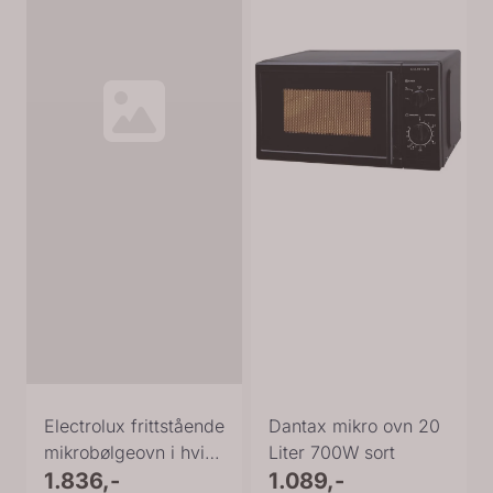
Electrolux frittstående
Dantax mikro ovn 20
mikrobølgeovn i hvit
Liter 700W sort
EMZ421MMW
1.836,-
1.089,-