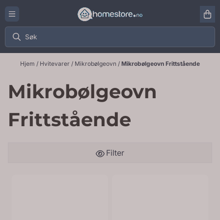
Hopp til innhold
Hjem
/
Hvitevarer
/
Mikrobølgeovn
/
Mikrobølgeovn Frittstående
Mikrobølgeovn
Frittstående
Filter