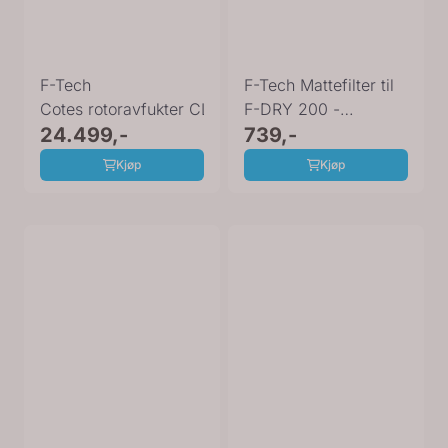
F-Tech
F-Tech Mattefilter til
Cotes rotoravfukter CL26
F-DRY 200 -
24.499,-
170x250 (10 pk)
739,-
Kjøp
Kjøp