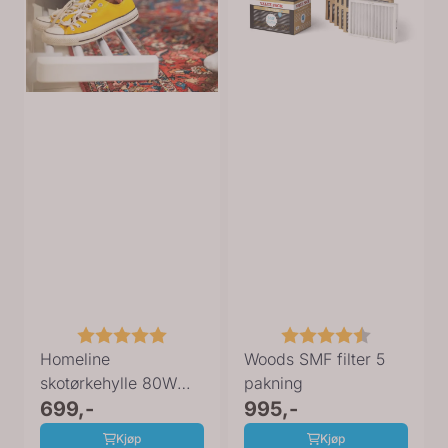
Karakter:
5.0 av 5 mulige
Karakter:
4.8 av 5 
Homeline
Woods SMF filter 5
skotørkehylle 80W
pakning
280021
699,-
995,-
Kjøp
Kjøp