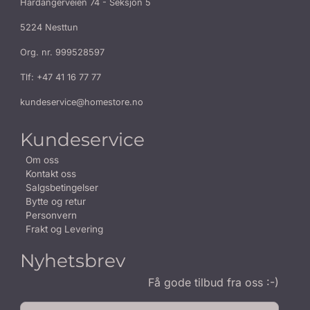
Hardangerveien 74 - Seksjon 5
5224 Nesttun
Org. nr. 999528597
Tlf:
+47 41 16 77 77
kundeservice@homestore.no
Kundeservice
Om oss
Kontakt oss
Salgsbetingelser
Bytte og retur
Personvern
Frakt og Levering
Nyhetsbrev
Få gode tilbud fra oss :-)
E-post