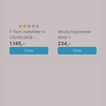
Karakter:
2.0 av 5 mulige
F-Tech mattefilter til
Woods hygrometer
CR240/290B –
WHG-1
330×220 (10 ...
1.145,-
234,-
Kjøp
Kjøp