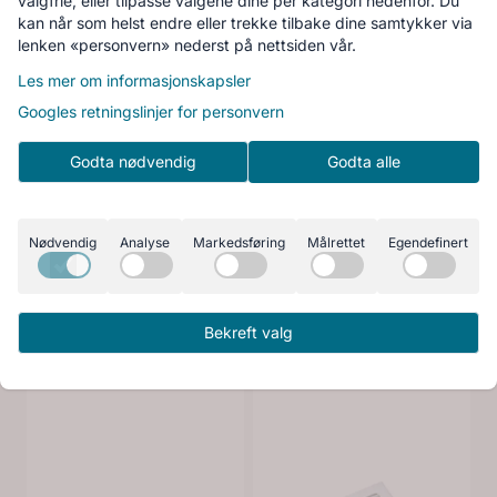
valgfrie, eller tilpasse valgene dine per kategori nedenfor. Du
kan når som helst endre eller trekke tilbake dine samtykker via
F-Tech hygrostat
Eeese hepa-filter
lenken «personvern» nederst på nettsiden vår.
med 3m kabel og
Freia
Les mer om informasjonskapsler
hurtigplugg
2.855,-
1.309,-
Googles retningslinjer for personvern
Kjøp
Kjøp
Godta nødvendig
Godta alle
Nødvendig
Analyse
Markedsføring
Målrettet
Egendefinert
Bekreft valg